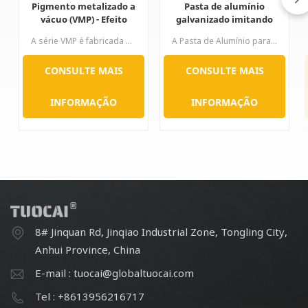
Pigmento metalizado a
Pasta de alumínio
vácuo (VMP) - Efeito
galvanizado imitando
cromado brilhante
para plásticos 3C tinta
A série VMP é fabricada por um processo especial. A superfície do alumínio é lisa e fina, mas a relação diâmetro-espessura é muito grande. Seu brilho, efeito espelhado semelhante ao cromo e poder de cobertura são excelentes; portanto, mesmo uma pequena proporção é suficiente para proporcionar o desempenho perfeito do revestimento de cromo.Aplicação: usado em carros, rodas, tinta spray, tinta de impressão, esmalte de unhas, etc.
A Pasta de Alumínio para Imitação de Galvanoplastia é produzida utilizando uma tecnologia especial de retificação. As pastas apresentam uma superfície muito lisa, bom alinhamento direcional, excelente nivelamento e cobertura superficial.
para revestimentos
automotiva para
automotivos
laptop
CONSULTE MAIS
CONSULTE MAIS
INFORMAÇÃO
INFORMAÇÃO
8# Jinquan Rd, Jinqiao Industrial Zone, Tongling City,
Anhui Province, China
E-mail : tuocai@globaltuocai.com
Tel : +8613956216717