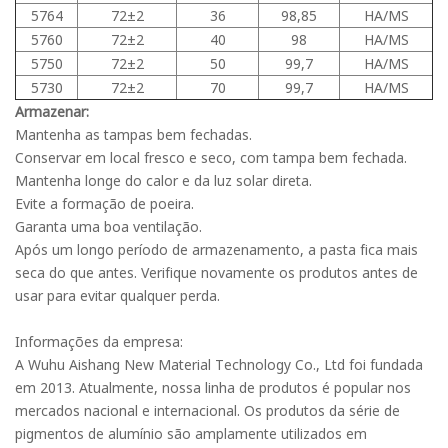
5764
72±2
36
98,85
HA/MS
5760
72±2
40
98
HA/MS
5750
72±2
50
99,7
HA/MS
5730
72±2
70
99,7
HA/MS
Armazenar:
Mantenha as tampas bem fechadas.
Conservar em local fresco e seco, com tampa bem fechada.
Mantenha longe do calor e da luz solar direta.
Evite a formação de poeira.
Garanta uma boa ventilação.
Após um longo período de armazenamento, a pasta fica mais
seca do que antes. Verifique novamente os produtos antes de
usar para evitar qualquer perda.
Informações da empresa:
A Wuhu Aishang New Material Technology Co., Ltd foi fundada
em 2013. Atualmente, nossa linha de produtos é popular nos
mercados nacional e internacional. Os produtos da série de
pigmentos de alumínio são amplamente utilizados em