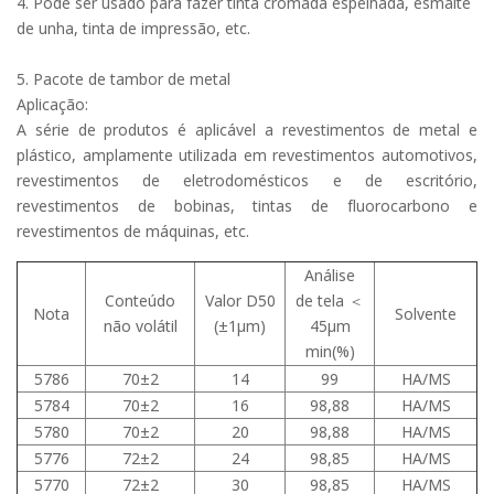
4. Pode ser usado para fazer tinta cromada espelhada, esmalte
de unha, tinta de impressão, etc.
5. Pacote de tambor de metal
Aplicação:
A série de produtos é aplicável a revestimentos de metal e
plástico, amplamente utilizada em revestimentos automotivos,
revestimentos de eletrodomésticos e de escritório,
revestimentos de bobinas, tintas de fluorocarbono e
revestimentos de máquinas, etc.
Análise
Conteúdo
Valor D50
de tela ＜
Nota
Solvente
não volátil
(±1μm)
45μm
min(%)
5786
70±2
14
99
HA/MS
5784
70±2
16
98,88
HA/MS
5780
70±2
20
98,88
HA/MS
5776
72±2
24
98,85
HA/MS
5770
72±2
30
98,85
HA/MS