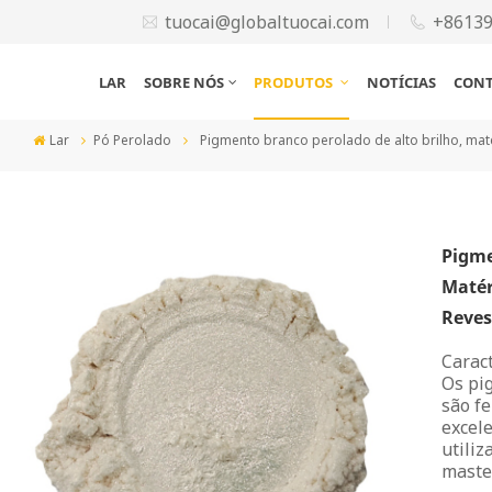
tuocai@globaltuocai.com
+8613
LAR
SOBRE NÓS
PRODUTOS
NOTÍCIAS
CONT
Lar
Pó Perolado
Pigmento branco perolado de alto brilho, maté
Pigme
Matér
Reves
Caract
Os pi
são fe
excel
utiliz
master