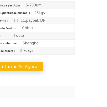
中文
5-700um
o da partícula :
25kgs
 (quantidade mínima) :
Indonesia
TT, LC,paypal, DP
nto :
China
 do Produto :
Tuocai
:
Shanghai
de embarque :
3-7days
de espera :
Informe-Se Agora