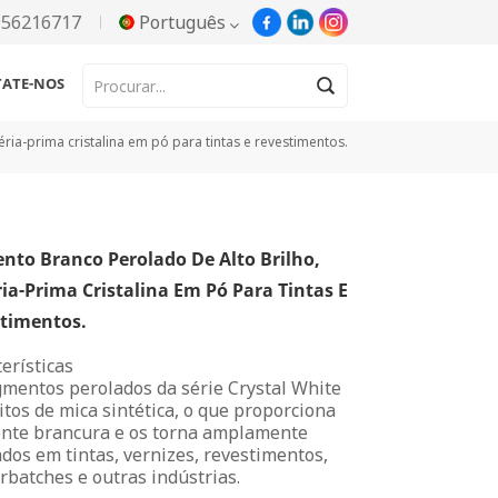
956216717
Português
ATE-NOS
English
ria-prima cristalina em pó para tintas e revestimentos.
Русский
Español
nto Branco Perolado De Alto Brilho,
Português
ia-Prima Cristalina Em Pó Para Tintas E
한국어
timentos.
erísticas
Türkçe
gmentos perolados da série Crystal White
itos de mica sintética, o que proporciona
Tiếng Việt
ente brancura e os torna amplamente
ados em tintas, vernizes, revestimentos,
بالعربية
batches e outras indústrias.