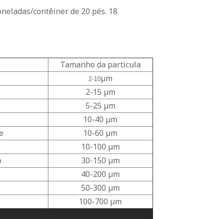
oneladas/contêiner de 20 pés. 18
Tamanho da partícula
μm
2-10
2-15 μm
5-25 μm
10-40 μm
e
10-60 μm
10-100 μm
o
30-150 μm
40-200 μm
50-300 μm
100-700 μm