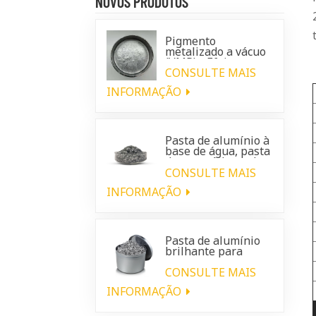
NOVOS PRODUTOS
Pigmento
metalizado a vácuo
(VMP) - Efeito
cromado brilhante
CONSULTE MAIS
para revestimentos
INFORMAÇÃO
automotivos
Pasta de alumínio à
base de água, pasta
de prata à base de
água
CONSULTE MAIS
INFORMAÇÃO
Pasta de alumínio
brilhante para
revestimento
automotivo de
CONSULTE MAIS
plástico
INFORMAÇÃO