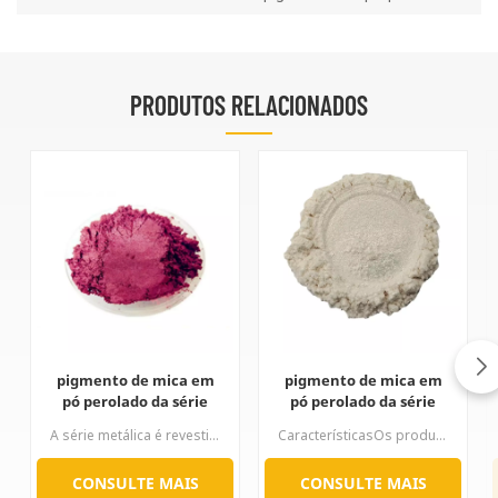
PRODUTOS RELACIONADOS
pigmento de mica em
pigmento de mica em
pó perolado da série
pó perolado da série
Luster Metal
branco prateado
A série metálica é revestida com metano na superfície da mica. Controlando-se precisamente a espessura do revestimento de óxido férrico, obtém-se uma série de cores em tons de bronze, marrom-avermelhado, bordô, roxo, vermelho, verde e café. A tonalidade e o cromatograma são completos, com forte efeito metálico, alto poder de cobertura, cores ricas e propriedades físico-químicas.
CaracterísticasOs produtos da Série Prata caracterizam-se por uma brancura excepcional e um brilho perolado intenso. De acordo com a forma cristalina do dióxido de titânio, este pode ser dividido em dois tipos: rutilo e anatásio, sendo que os produtos da Série Rutilo apresentam maior resistência às intempéries. Esta série de pigmentos perolados possui diversas especificações de tamanho de partícula; partículas finas produzem um efeito suave e delicado, enquanto partículas grossas conferem um forte efeito de cintilação.
CONSULTE MAIS
CONSULTE MAIS