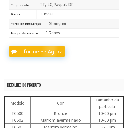
TT, LC,Paypal, DP
Pagamento :
Tuocai
Marca :
Shanghai
Porto de embarque :
3-7days
Tempo de espera :
Informe-Se Agora
DETALHES DO PRODUTO
Tamanho da
Modelo
Cor
partícula
TC500
Bronze
10-60 μm
TC502
Marrom avermelhado
10-60 μm
TC503
Marrom vermelho
5-25 μm