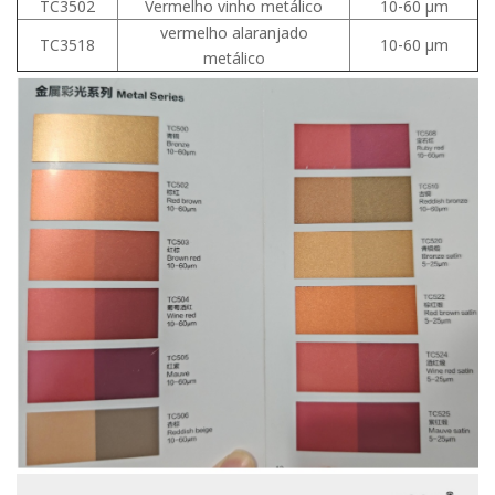
TC3502
Vermelho vinho metálico
10-60 μm
vermelho alaranjado
TC3518
10-60 μm
metálico