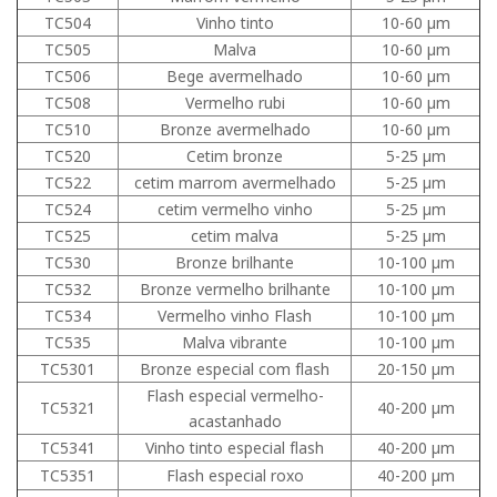
TC504
Vinho tinto
10-60 μm
TC505
Malva
10-60 μm
TC506
Bege avermelhado
10-60 μm
TC508
Vermelho rubi
10-60 μm
TC510
Bronze avermelhado
10-60 μm
TC520
Cetim bronze
5-25 μm
TC522
cetim marrom avermelhado
5-25 μm
TC524
cetim vermelho vinho
5-25 μm
TC525
cetim malva
5-25 μm
TC530
Bronze brilhante
10-100 μm
TC532
Bronze vermelho brilhante
10-100 μm
TC534
Vermelho vinho Flash
10-100 μm
TC535
Malva vibrante
10-100 μm
TC5301
Bronze especial com flash
20-150 μm
Flash especial vermelho-
TC5321
40-200 μm
acastanhado
TC5341
Vinho tinto especial flash
40-200 μm
TC5351
Flash especial roxo
40-200 μm